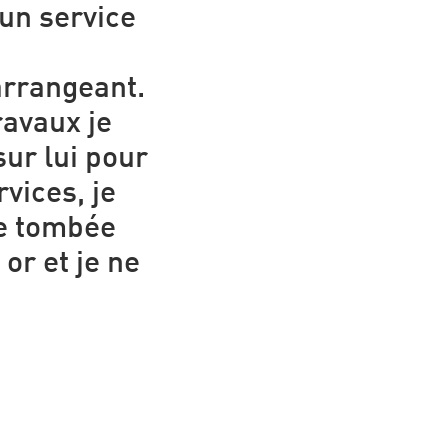
 un service
rrangeant.
avaux je
ur lui pour
vices, je
re tombée
or et je ne