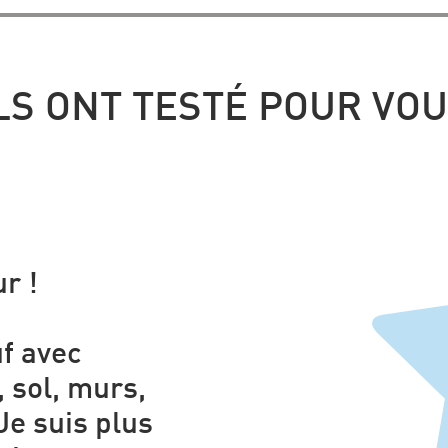
LS ONT TESTÉ POUR VO
r !
uf avec
 sol, murs,
Je suis plus