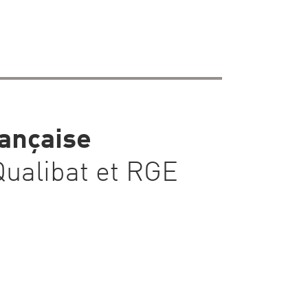
ançaise
 Qualibat et RGE